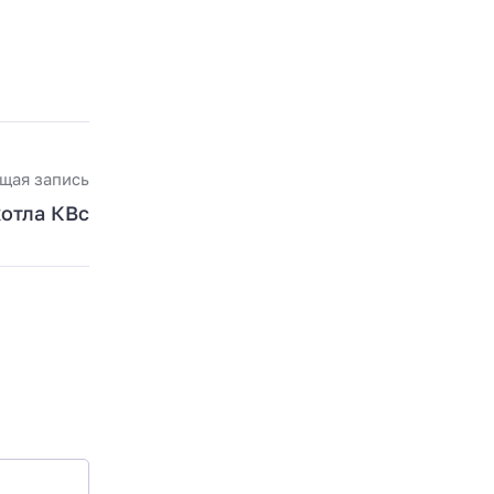
щая запись
котла КВс