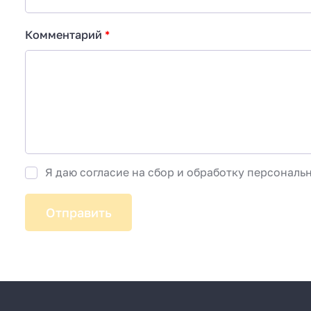
Комментарий
*
Монтаж нашей продукции под ключ
Срок службы котлов более 10 лет
Я даю согласие на сбор и обработку персонал
Опыт более 18 лет
Отправить
Консультация и расчёт бесплатно
Наличие всех лицензий и разрешений
Техническая поддержка