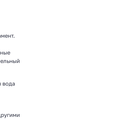
амент.
зные
бельный
я вода
другими