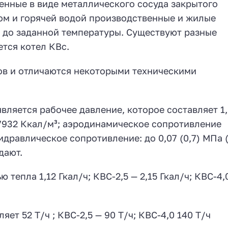
енные в виде металлического сосуда закрытого
ом и горячей водой производственные и жилые
я до заданной температуры. Существуют разные
ется котел КВс.
ов и отличаются некоторыми техническими
вляется рабочее давление, которое составляет 1,0
 7932 Ккал/м³; аэродинамическое сопротивление
гидравлическое сопротивление: до 0,07 (0,7) МПа (
дают.
тепла 1,12 Гкал/ч; КВС-2,5 — 2,15 Гкал/ч; КВС-4,0
яет 52 Т/ч ; КВС-2,5 — 90 Т/ч; КВС-4,0 140 Т/ч